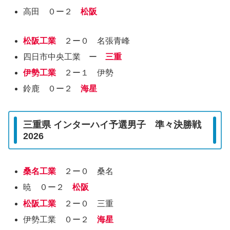
高田 ０ー２
松阪
松阪工業
２ー０ 名張青峰
四日市中央工業 ー
三重
伊勢工業
２ー１ 伊勢
鈴鹿 ０ー２
海星
三重県 インターハイ予選男子 準々決勝戦
2026
桑名工業
２ー０ 桑名
暁 ０ー２
松阪
松阪工業
２ー０ 三重
伊勢工業 ０ー２
海星