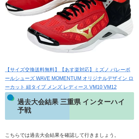
【サイズ交換送料無料】【あす楽対応】ミズノ バレーボ
ールシューズ WAVE MOMENTUM オリジナルデザイン ロ
ーカット 紐タイプ メンズ レディース VM10 VM12
過去大会結果 三重県 インターハイ
予戦
こちらでは過去大会結果を確認して行きましょう。