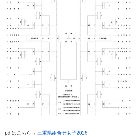
pdfはこちら→
三重県組合せ女子2026