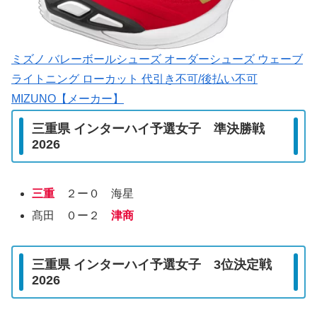
ミズノ バレーボールシューズ オーダーシューズ ウェーブ
ライトニング ローカット 代引き不可/後払い不可
MIZUNO【メーカー】
三重県 インターハイ予選女子 準決勝戦
2026
三重
２ー０ 海星
髙田 ０ー２
津商
三重県 インターハイ予選女子 3位決定戦
2026