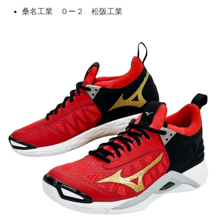
桑名工業 ０ー２ 松阪工業