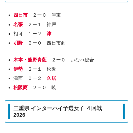
四日市
２ー０ 津東
名張
２ー１ 神戸
相可 １ー２
津
明野
２ー０ 四日市商
木本・熊野青藍
２ー０ いなべ総合
伊勢
２ー１ 松阪
津西 ０ー２
久居
松阪商
２－０ 暁
三重県 インターハイ予選女子 ４回戦
2026