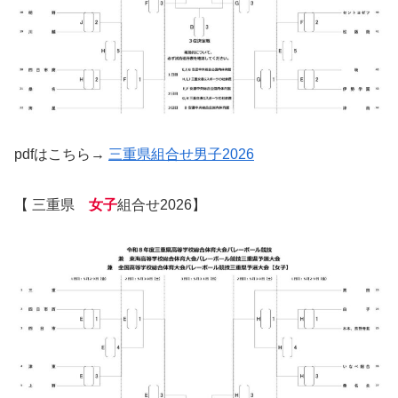
pdfはこちら→
三重県組合せ男子2026
【 三重県
女子
組合せ2026】