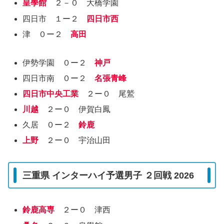
皇學館
２－０ 大橋学園
四日市 １ー２
四日市西
津 ０ー２
高田
伊勢学園 ０ー２
神戸
四日市南 ０ー２
名張青峰
四日市中央工業
２ー０ 尾鷲
川越
２ー０ 伊賀白鳳
久居 ０ー２
鈴鹿
上野
２ー０ 宇治山田
三重県 インターハイ予選男子 ２回戦 2026
鈴鹿高専
２ー０ 津西