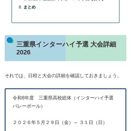
まとめ
三重県インターハイ予選 大会詳細
2026
それでは、日程と大会の詳細を確認しておきましょう。
令和8年度 三重県高校総体（インターハイ予選
バレーボール）
２０２６年５月２９日（金）～ ３１日（日）