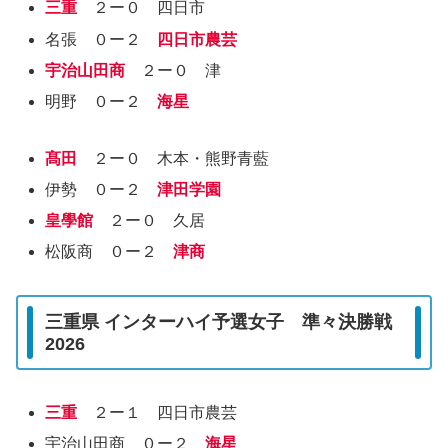
三重
２ー０ 四日市
名張 ０ー２
四日市農芸
宇治山田商
２ー０ 津
明野 ０ー２
海星
髙田
２ー０ 木本・熊野青藍
伊勢 ０ー２
津田学園
皇學館
２ー０ 久居
松阪商 ０ー２
津商
三重県 インターハイ予選女子 準々決勝戦
2026
三重
２ー１ 四日市農芸
宇治山田商 ０ー２
海星