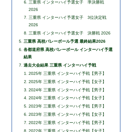
三重県 インターハイ予選女子 準決勝戦
2026
三重県 インターハイ予選女子 3位決定戦
2026
三重県 インターハイ予選女子 決勝戦 2026
三重県 高校バレーボール予選 最終結果2026
各都道府県 高校バレーボール インターハイ予選
結果
過去大会結果 三重県 インターハイ予戦
2025年 三重県 インターハイ予戦【男子】
2025年 三重県 インターハイ予戦【女子】
2024年 三重県 インターハイ予戦【男子】
2024年 三重県 インターハイ予戦【女子】
2023年 三重県 インターハイ予戦【男子】
2023年 三重県 インターハイ予戦【女子】
2022年 三重県 インターハイ予戦【男子】
2022年 三重県 インターハイ予戦【女子】