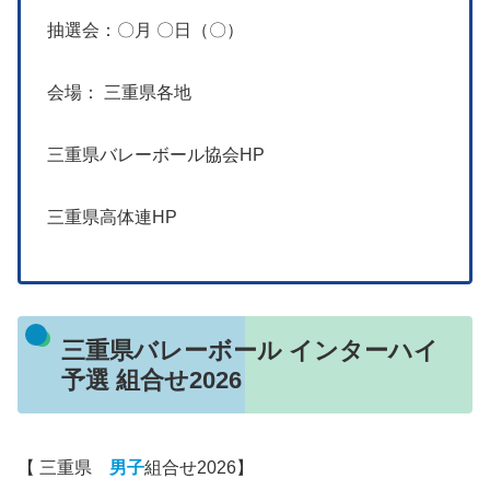
抽選会：〇月 〇日（〇）
会場： 三重県各地
三重県バレーボール協会HP
三重県高体連HP
三重県バレーボール インターハイ
予選 組合せ2026
【 三重県
男子
組合せ2026】