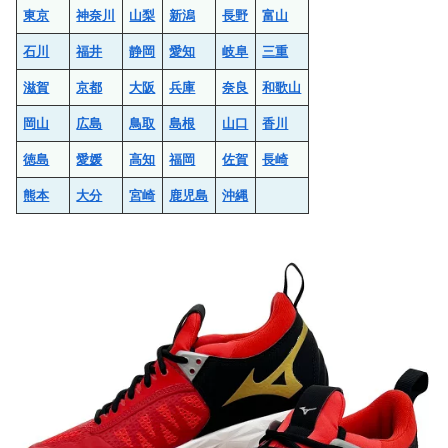
東京
神奈川
山梨
新潟
長野
富山
石川
福井
静岡
愛知
岐阜
三重
滋賀
京都
大阪
兵庫
奈良
和歌山
岡山
広島
鳥取
島根
山口
香川
徳島
愛媛
高知
福岡
佐賀
長崎
熊本
大分
宮崎
鹿児島
沖縄