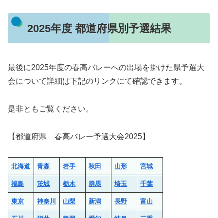
2025年度 都道府県別予選結果
最後に2025年度の春高バレーへの出場を掛けた県予選大
会について詳細は下記のリンクにて確認できます。
是非ともご覧ください。
【都道府県 春高バレー予選大会2025】
北海道
青森
岩手
秋田
山形
宮城
福島
茨城
栃木
群馬
埼玉
千葉
東京
神奈川
山梨
新潟
長野
富山