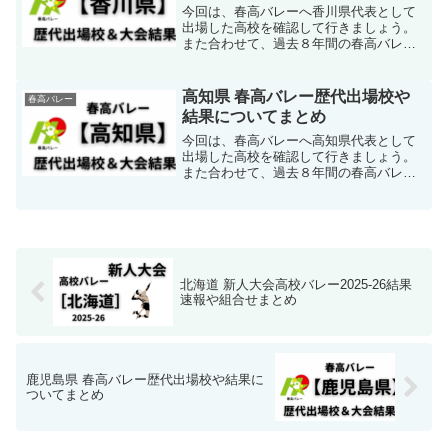
今回は、春高バレーへ香川県代表として
出場した高校を確認して行きましょう。
また合わせて、過去８年間の春高バレー
での結果を男女共に合わせて確認して行
きましょう。アシックス ネットバーナ
ーバリスティック FF MT 4
高知県 春高バレー歴代出場校や
春高バレー
NETBURNER BAL...
結果についてまとめ
今回は、春高バレーへ高知県代表として
出場した高校を確認して行きましょう。
また合わせて、過去８年間の春高バレー
での結果を男女共に合わせて確認して行
きましょう。アシックス ネットバーナ
ーバリスティック FF MT 4
NETBURNER BAL...
北海道 新人大会高校バレー2025-26結果
速報や組合せまとめ
鹿児島県 春高バレー歴代出場校や結果に
ついてまとめ