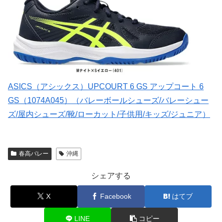
ASICS（アシックス）UPCOURT 6 GS アップコート 6
GS（1074A045）（バレーボールシューズ/バレーシュー
ズ/屋内シューズ/靴/ローカット/子供用/キッズ/ジュニア）
春高バレー
沖縄
シェアする
X
Facebook
はてブ
LINE
コピー