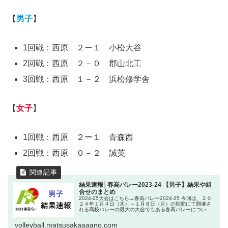
【
男子
】
1回戦：西原 ２ー１ 小松大谷
2回戦：西原 ２－０ 郡山北工
3回戦：西原 １－２ 浜松修学舎
【
女子
】
1回戦：西原 ２ー１ 青森西
2回戦：西原 ０－２ 誠英
結果速報│春高バレー2023-24 【男子】結果や組
合せのまとめ
2024-25大会はこちら→春高バレー2024-25 今回は、２０
２４年１月４日（木）～１月８日（月）の期間にて開催さ
れる高校バレーの最大の大会でもある春高バレーについて
見ていきたいと思います。 この大会は、高校バレーボール
の集大成の大会で
volleyball.matsusakaaaano.com