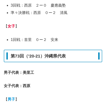
3回戦：西原 ２ー０ 慶應義塾
準々決勝戦：西原 ０ー２ 清風
【
女子
】
1回戦：首里 ０ー２ 安来
第73回（’20-21）沖縄県代表
男子代表：美里工
女子代表：西原
【
男子
】