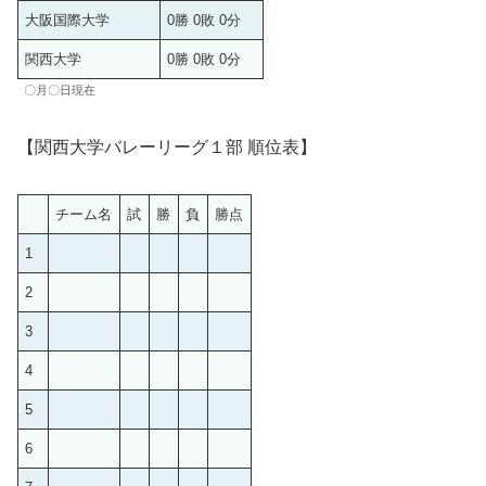
大阪国際大学
0勝 0敗 0分
関西大学
0勝 0敗 0分
〇月〇日現在
【関西大学バレーリーグ１部 順位表】
チーム名
試
勝
負
勝点
1
2
3
4
5
6