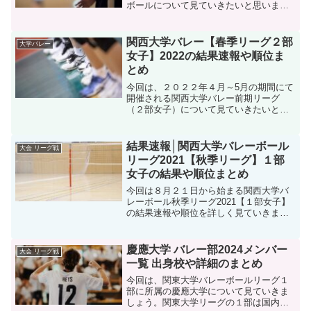
ボールについて見ていきたいと思いま
す。そんな、大学生のバレーボールイン
カレの結果速報を中心に日程や組合せト
ーナメントを合わせて更新していきま
関西大学バレー【春季リーグ２部
大学バレー
す。それではインカ...
女子】2022の結果速報や順位ま
とめ
今回は、２０２２年４月～5月の期間にて
開催される関西大学バレー前期リーグ
（２部女子）について見ていきたいと思
います。昨年は新型コロナウィルス感染
拡大の為に十分にリーグ戦を開催するこ
とができず選手たちにとっも消化不良の
結果速報│関西大学バレーボール
大会 リーグ戦
シーズンとなってしまいま...
リーグ2021【秋季リーグ】１部
女子の結果や順位まとめ
今回は８月２１日から始まる関西大学バ
レーボール秋季リーグ2021【１部女子】
の結果速報や順位を詳しく見ていきま
す。近年関西の大学バレーのレベルは非
常に高く、リーグ戦が非常に盛り上がっ
ていきます。今回は【１部女子】の秋季
慶應大学 バレー部2024メンバー
大会 リーグ戦
リーグついての結果速報...
一覧 出身校や詳細のまとめ
今回は、関東大学バレーボールリーグ１
部に所属の慶應大学について見ていきま
しょう。関東大学リーグの１部は国内ト