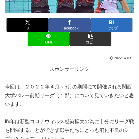
X
Facebook
はてブ
LINE
コピー
2022.04.03
スポンサーリンク
今回は、２０２２年４月～5月の期間にて開催される関西
大学バレー前期リーグ（１部）について見ていきたいと思
います。
昨年は新型コロナウィルス感染拡大の為に十分にリーグ戦
を開催することができず選手たちにとっも消化不良のシー
ズンとなってしまいました。