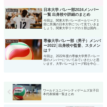
ップクラスのリーグであります、そんな
中でも慶應大学の活躍に期待していきた
いですね。そんな、慶應大学バレー部の
日本大学 バレー部2024メンバー
大学バレー
2024年度メンバーを確...
一覧 出身校や詳細のまとめ
今回は、関東大学バレーボールリーグ１
部に所属の日本大学について見ていきま
しょう。関東大学リーグの１部は国内ト
ップクラスのリーグであります、そんな
中でも日本大学の活躍に期待していきた
いですね。そんな、日本大学バレー部の
専修大学バレー部（男子）メンバ
大学バレー
2024年度メンバーを確...
ー2022│出身校や監督、スタメン
は？
今回は、2022年度の専修大学男子バレー
部のメンバーについてみていきたいと思
います。大学バレーはリーグ戦を中心と
しインカレなど非常に注目すべき大会も
多くあります、高校時代に春高バレーや
インターハイで活躍した選手が大学でど
のようなプレーを見せ...
ワールドユニバーシティゲームズ女子日
本代表候補一覧まとめ