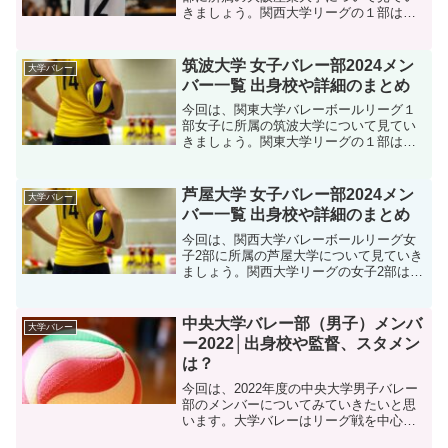
きましょう。関西大学リーグの１部は、
各大学が優勝を目指し白熱した試合が繰
り広げられています。、そんな中でも大
阪産業大学の活躍に期待していきたいで
筑波大学 女子バレー部2024メン
大学バレー
すね。そんな、大阪産業大...
バー一覧 出身校や詳細のまとめ
今回は、関東大学バレーボールリーグ１
部女子に所属の筑波大学について見てい
きましょう。関東大学リーグの１部は国
内トップクラスのリーグであります、そ
んな中でも筑波大学女子バレーの活躍に
期待していきたいですね。そんな、筑波
芦屋大学 女子バレー部2024メン
大学バレー
大学女子バレー部の202...
バー一覧 出身校や詳細のまとめ
今回は、関西大学バレーボールリーグ女
子2部に所属の芦屋大学について見ていき
ましょう。関西大学リーグの女子2部は、
どの大学も１部昇格を目指し白熱した試
合を繰り広げられています、そんな中で
も芦屋大学の活躍に期待していきたいで
中央大学バレー部（男子）メンバ
大学バレー
すね。そんな、芦屋大...
ー2022│出身校や監督、スタメン
は？
今回は、2022年度の中央大学男子バレー
部のメンバーについてみていきたいと思
います。大学バレーはリーグ戦を中心と
しインカレなど非常に注目すべき大会も