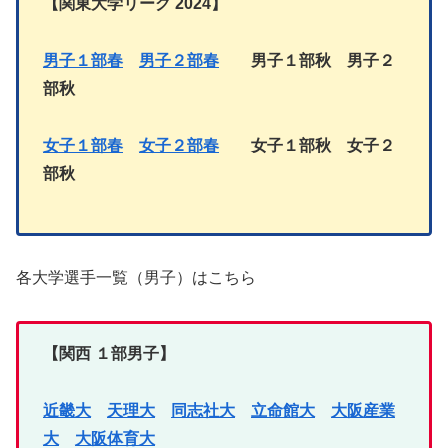
【関東大学リーグ
2024】
男子１部春
男子２部春
男子１部秋 男子２
部秋
女子１部春
女子２部
春
女子１部
秋
女子
２
部秋
各大学選手一覧（男子）はこちら
【関西 １部男子】
近畿大
天理大
同志社大
立命館大
大阪産業
大
大阪体育大