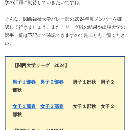
学の活躍に期待していきたいですね。
そんな、関西福祉大学バレー部の2024年度メンバーを確
認して行きましょう。また、リーグ戦の結果や出場大学の
選手一覧は下記にて確認できますので是非ともご覧くださ
い。
【
関西大学リーグ 2024
】
男子１部春
男子２部
春
男子１部秋
男子
２
部秋
女子１部春
女子２部
春
女子１部
秋
女子
２
部秋