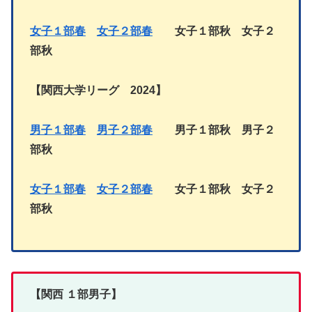
女子１部春
女子２部
春
女子１部
秋
女子
２
部秋
【
関西大学リーグ 2024
】
男子１部春
男子２部
春
男子１部秋
男子
２
部秋
女子１部春
女子２部
春
女子１部
秋
女子
２
部秋
【関西 １部男子】