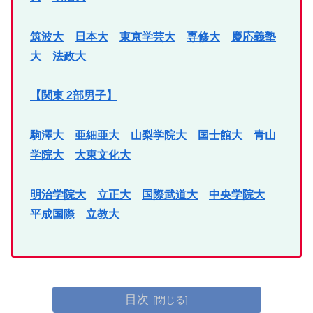
筑波大
日本大
東京学芸大
専修大
慶応義塾
大
法政大
【関東 2部男子】
駒澤大
亜細亜大
山梨学院大
国士館大
青山
学院大
大東文化大
明治学院大
立正大
国際武道大
中央学院大
平成国際
立教大
目次