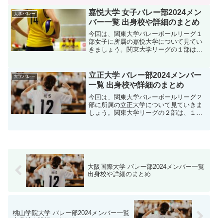
多くあります、高校時代に春高バレーや
インターハイで活躍した選手が大学でど
嘉悦大学 女子バレー部2024メン
大学バレー
のようなプレーを見せ...
バー一覧 出身校や詳細のまとめ
今回は、関東大学バレーボールリーグ１
部女子に所属の嘉悦大学について見てい
きましょう。関東大学リーグの１部は国
内トップクラスのリーグであります、そ
んな中でも嘉悦大学女子バレーの活躍に
期待していきたいですね。そんな、嘉悦
立正大学 バレー部2024メンバー
大学バレー
大学女子バレー部の202...
一覧 出身校や詳細のまとめ
今回は、関東大学バレーボールリーグ２
部に所属の立正大学について見ていきま
しょう。関東大学リーグの２部は、１部
昇格を目指しどの試合も白熱した試合が
繰り広げられています。、そんな中でも
立正大学の活躍に期待していきたいです
ね。そんな、立正大学バレ...
大阪国際大学 バレー部2024メンバー一覧
出身校や詳細のまとめ
桃山学院大学 バレー部2024メンバー一覧