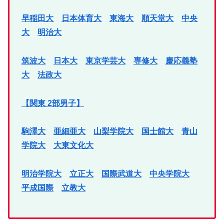
早稲田大
日本体育大
東海大
順天堂大
中央
大
明治大
筑波大
日本大
東京学芸大
専修大
慶応義塾
大
法政大
【関東 2部男子】
駒澤大
亜細亜大
山梨学院大
国士館大
青山
学院大
大東文化大
明治学院大
立正大
国際武道大
中央学院大
平成国際
立教大