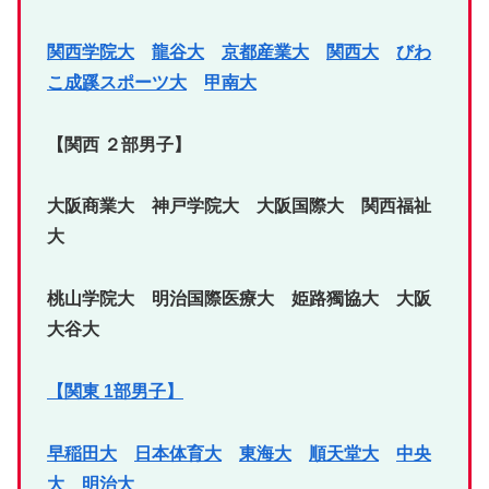
関西学院大
龍谷大
京都産業大
関西大
びわ
こ成蹊スポーツ大
甲南大
【関西 ２部男子】
大阪商業大 神戸学院大 大阪国際大 関西福祉
大
桃山学院大 明治国際医療大 姫路獨協大 大阪
大谷大
【関東 1部男子】
早稲田大
日本体育大
東海大
順天堂大
中央
大
明治大