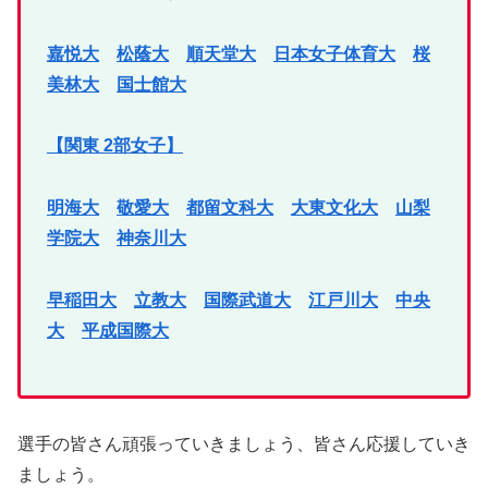
嘉悦大
松蔭大
順天堂大
日本女子体育大
桜
美林大
国士館大
【関東 2部女子】
明海大
敬愛大
都留文科大
大東文化大
山梨
学院大
神奈川大
早稲田大
立教大
国際武道大
江戸川大
中央
大
平成国際大
選手の皆さん頑張っていきましょう、皆さん応援していき
ましょう。