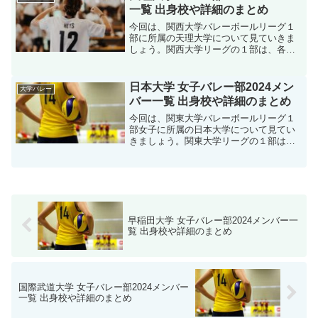
していきましょう。ま...
一覧 出身校や詳細のまとめ
今回は、関西大学バレーボールリーグ１
部に所属の天理大学について見ていきま
しょう。関西大学リーグの１部は、各大
学が優勝を目指し白熱した試合が繰り広
げられています。、そんな中でも天理大
学の活躍に期待していきたいですね。そ
日本大学 女子バレー部2024メン
大学バレー
んな、天理大学バレー部の...
バー一覧 出身校や詳細のまとめ
今回は、関東大学バレーボールリーグ１
部女子に所属の日本大学について見てい
きましょう。関東大学リーグの１部は国
内トップクラスのリーグであります、そ
んな中でも日本大学女子バレーの活躍に
期待していきたいですね。そんな、日本
大学女子バレー部の202...
早稲田大学 女子バレー部2024メンバー一
覧 出身校や詳細のまとめ
国際武道大学 女子バレー部2024メンバー
一覧 出身校や詳細のまとめ