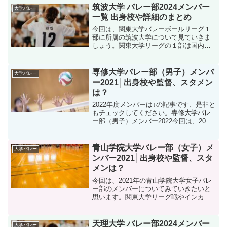
ーグ戦やインカレなども結果も気にな
筑波大学 バレー部2024メンバー
大学バレー
り、大学卒業...
一覧 出身校や詳細のまとめ
今回は、関東大学バレーボールリーグ１
部に所属の筑波大学について見ていきま
しょう。関東大学リーグの１部は国内ト
ップクラスのリーグであります、そんな
中でも筑波大学の活躍に期待していきた
いですね。そんな、筑波大学バレー部の
専修大学バレー部（男子）メンバ
大学バレー
2024年度メンバーを確...
ー2021│出身校や監督、スタメン
は？
2022年度メンバーは↓の記事です、是非と
もチェックしてください。専修大学バレ
ー部（男子）メンバー2022今回は、2021
年の専修大学バレー部のメンバーについ
てみていきたいと思います。関東大学リ
ーグ戦やインカレなども結果も気にな
青山学院大学バレー部（女子）メ
大学バレー
り、大学卒業...
ンバー2021│出身校や監督、スタ
メンは？
今回は、2021年の青山学院大学女子バレ
ー部のメンバーについてみていきたいと
思います。関東大学リーグ戦やインカレ
なども結果も気になり、大学卒業後の進
路も気になる所ですね。それでは、青山
学院大学女子バレー部のメンバーを紹介
天理大学 バレー部2024メンバー
大学バレー