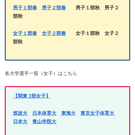
男子１部春
男子２部
春
男子１部秋
男子
２
部秋
女子１部春
女子２部
春
女子１部
秋
女子
２
部秋
各大学選手一覧（女子）はこちら
【関東 1部女子】
筑波大
日本体育大
東海大
東京女子体育大
日本大
青山学院大