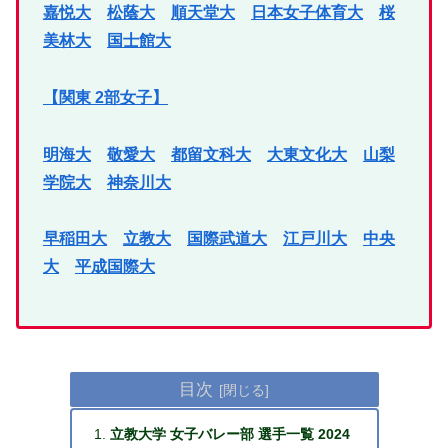
嘉悦大
松蔭大
順天堂大
日本女子体育大
桜
美林大
国士館大
【関東 2部女子】
明海大
敬愛大
都留文科大
大東文化大
山梨
学院大
神奈川大
早稲田大
立教大
国際武道大
江戸川大
中央
大
平成国際大
目次
立教大学 女子バレー部 選手一覧 2024