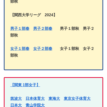
部秋
【
関西大学リーグ 2024
】
男子１部春
男子２部
春
男子１部秋
男子
２
部秋
女子１部春
女子２部
春
女子１部
秋
女子
２
部秋
【関東 1部女子】
筑波大
日本体育大
東海大
東京女子体育大
日本大
青山学院大