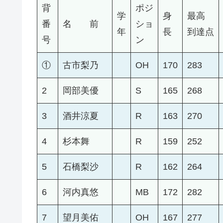
背
ポジ
学
身
最高
番
名 前
ショ
年
長
到達点
号
ン
①
古市梨乃
OH
170
283
2
岡部美優
S
165
268
3
酒井涼夏
R
163
270
4
杉本舞
R
159
252
5
石橋梨沙
R
162
264
6
河内真悠
MB
172
282
7
望月美佑
OH
167
277