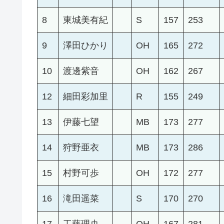
8
東城美有紀
S
157
253
9
澤田ひかり
OH
165
272
10
渡邊紫音
OH
162
267
12
細田彩加里
R
155
249
13
伊藤七望
MB
173
277
14
狩野亜衣
MB
173
286
15
村野可歩
OH
172
277
16
滝田遥菜
S
170
270
17
工藤理央
OH
167
281