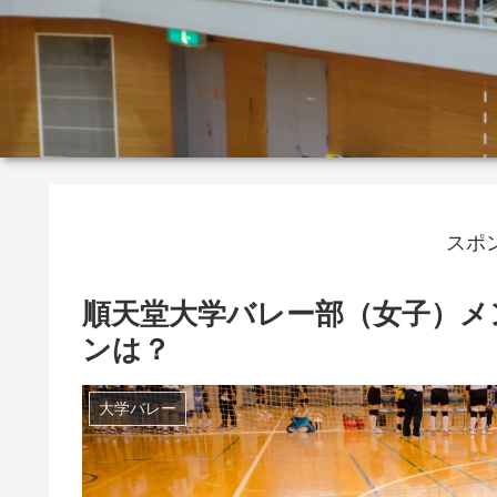
スポ
順天堂大学バレー部（女子）メン
ンは？
大学バレー