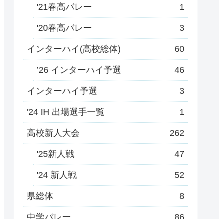
'21春高バレー
1
'20春高バレー
3
インターハイ(高校総体)
60
’26 インターハイ予選
46
インターハイ予選
3
'24 IH 出場選手一覧
1
高校新人大会
262
'25新人戦
47
'24 新人戦
52
県総体
8
中学バレー
86